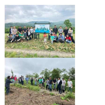
事業案内
商品案内
OUR SERVICES
PRODUCTS
CONTACT US
お問い合わせ
営業部門
資材在庫表
ネコの手
SALES DIVISION
工事部門
総合カタログ
CONSTRUCTION DIVISION
商報PDF
研修施設
会社案内
採用情報
TRAINING ROOM