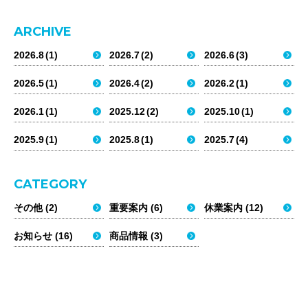
CONSTRUCTION DIVISION
商報PDF
ARCHIVE
研修施設
2026.8
(1)
2026.7
(2)
2026.6
(3)
会社案内
採用情報
TRAINING ROOM
2026.5
(1)
2026.4
(2)
2026.2
(1)
事業案内
商品情報
2026.1
(1)
2025.12
(2)
2025.10
(1)
AQUAの森
AQUA’S FOREST
2025.9
(1)
2025.8
(1)
2025.7
(4)
アクアパイプテック株式会社
〒063-0033
北海道札幌市西区西野3条5丁目6番5号
CATEGORY
TEL：011-676-6227/
FAX：011-676-6234
▸ 決算公告
▸ 個人情報保護方針
その他 (2)
重要案内 (6)
休業案内 (12)
お知らせ (16)
商品情報 (3)
©AQUA PIPETECH. ALL RIGHTS RESERVED.