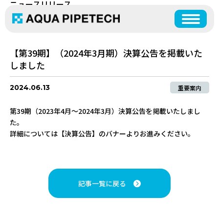
ニュースリリース
NEWS RELEASE
【第39期】（2024年3月期）決算公告を掲載いた
しました
2024.06.13
重要案内
第39期（2023年4月～2024年3月）決算公告を掲載いたしまし
事業案内
商品案内
た。
OUR SERVICES
PRODUCTS
詳細については【決算公告】のバナーよりお進みください。
CONTACT US
お問い合わせ
営業部門
資材在庫表
ネコの手
SALES DIVISION
記事一覧に戻る
工事部門
総合カタログ