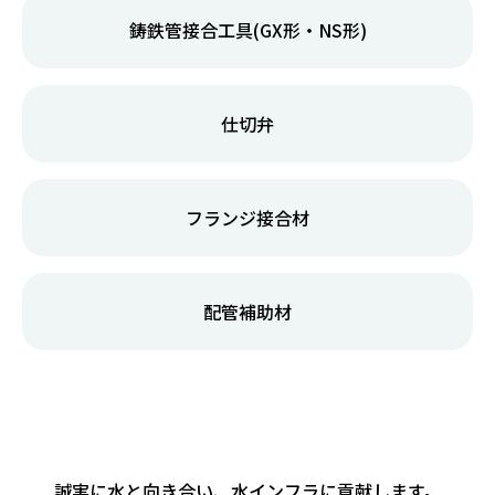
北海道札幌市西区西野3条5丁目6番5号
鋳鉄管接合工具(GX形・NS形)
TEL：011-676-6227/
FAX：011-676-6234
▸ 決算公告
▸ 個人情報保護方針
仕切弁
©AQUA PIPETECH. ALL RIGHTS RESERVED.
フランジ接合材
配管補助材
誠実に水と向き合い、
水インフラに貢献します。