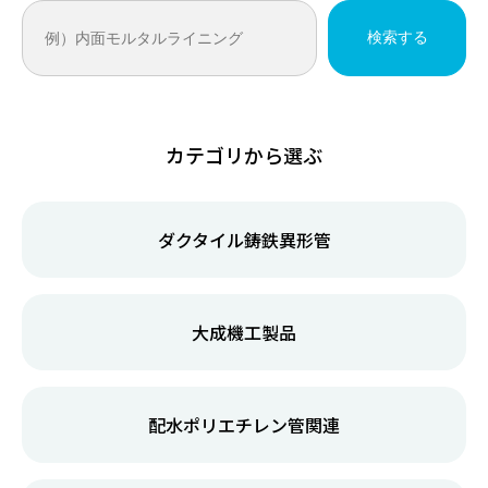
事業案内
商品案内
OUR SERVICES
PRODUCTS
CONTACT US
お問い合わせ
営業部門
資材在庫表
ネコの手
SALES DIVISION
カテゴリから選ぶ
工事部門
総合カタログ
CONSTRUCTION DIVISION
商報PDF
ダクタイル鋳鉄異形管
研修施設
会社案内
採用情報
大成機工製品
TRAINING ROOM
事業案内
商品情報
AQUAの森
配水ポリエチレン管関連
AQUA’S FOREST
アクアパイプテック株式会社
〒063-0033