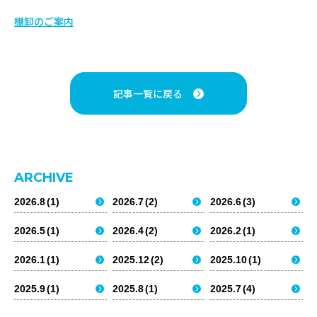
ネコの手
SALES DIVISION
棚卸のご案内
工事部門
総合カタログ
CONSTRUCTION DIVISION
商報PDF
記事一覧に戻る
研修施設
会社案内
採用情報
TRAINING ROOM
ARCHIVE
事業案内
商品情報
AQUAの森
2026.8
(1)
2026.7
(2)
2026.6
(3)
AQUA’S FOREST
アクアパイプテック株式会社
2026.5
(1)
2026.4
(2)
2026.2
(1)
〒063-0033
北海道札幌市西区西野3条5丁目6番5号
2026.1
(1)
2025.12
(2)
2025.10
(1)
TEL：011-676-6227/
FAX：011-676-6234
▸ 決算公告
▸ 個人情報保護方針
2025.9
(1)
2025.8
(1)
2025.7
(4)