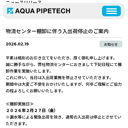
ニュースリリース
NEWS RELEASE
物流センター棚卸に伴う入出荷停止のご案内
2026.02.19
お知らせ
平素は格別のお引き立てをいただき、厚く御礼申し上げます。
誠に勝手ながら、弊社物流センターにおきまして下記日程にて棚
卸作業を実施いたします。
これに伴い、当日は入出荷業務を停止させていただきます。
期間中は大変ご不便をおかけいたしますが、何卒ご理解とご協力
の程よろしくお願いいたします。
事業案内
商品案内
≪棚卸実施日≫
OUR SERVICES
PRODUCTS
CONTACT US
２０２６年２月２７日（金）
お問い合わせ
※漏水等による緊急出荷を除き、通常の入出荷は停止とさせてい
ただきます。
営業部門
資材在庫表